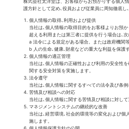
株式会社太洋堂は、お客様からお預かりする個人
護方針として定め､役員および従業員に周知徹底し
個人情報の取得､利用および提供
当社は､個人情報の取得目的をお客様よりお預か
超える利用または第三者に提供を行う場合は､次
a 法令による規定がある場合。または政府機関
b 人の生命､健康､財産などの重大な利益を保護
個人情報の適正管理
当社は､個人情報の正確性および利用の安全性を
関する安全対策を実施します。
法令遵守
当社は､個人情報に関するすべての法令及び条
苦情及び相談への対応
当社は､個人情報に関する苦情及び相談に対し
マネジメントシステムの継続的な改善
当社は､経営環境､社会的環境等の変化および個
施します。
個人情報保護方針の公開